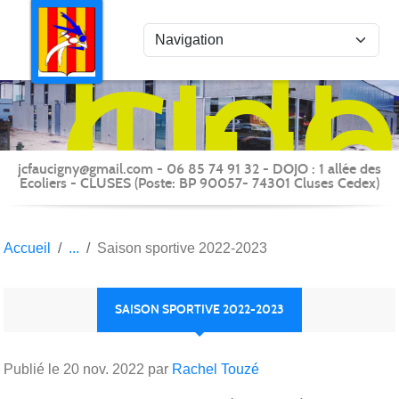
Panneau de gestion des cookies
Judo
Clu
du
Fauc
-
jcfaucigny@gmail.com - 06 85 74 91 32 - DOJO : 1 allée des
Clus
Ecoliers - CLUSES (Poste: BP 90057- 74301 Cluses Cedex)
Accueil
Saison sportive 2022-2023
SAISON SPORTIVE 2022-2023
Publié le
20 nov. 2022
par
Rachel Touzé