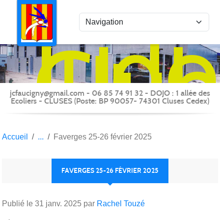
Panneau de gestion des cookies
Judo
Clu
du
Fauc
-
jcfaucigny@gmail.com - 06 85 74 91 32 - DOJO : 1 allée des
Clus
Ecoliers - CLUSES (Poste: BP 90057- 74301 Cluses Cedex)
Accueil
Faverges 25-26 février 2025
FAVERGES 25-26 FÉVRIER 2025
Publié le
31 janv. 2025
par
Rachel Touzé