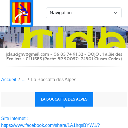
Panneau de gestion des cookies
Judo
Clu
du
Fauc
-
jcfaucigny@gmail.com - 06 85 74 91 32 - DOJO : 1 allée des
Clus
Ecoliers - CLUSES (Poste: BP 90057- 74301 Cluses Cedex)
Accueil
La Boccatta des Alpes
LA BOCCATTA DES ALPES
Site internet :
https://www.facebook.com/share/1A1hqsBYW1/?