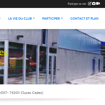
Participer au site :
LA VIE DU CLUB
PARTICIPER
CONTACT ET PLAN
es
90057- 74301 Cluses Cedex)