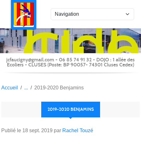
Panneau de gestion des cookies
Judo
Clu
du
Fauc
-
jcfaucigny@gmail.com - 06 85 74 91 32 - DOJO : 1 allée des
Clus
Ecoliers - CLUSES (Poste: BP 90057- 74301 Cluses Cedex)
Accueil
2019-2020 Benjamins
2019-2020 BENJAMINS
Publié le
18 sept. 2019
par
Rachel Touzé