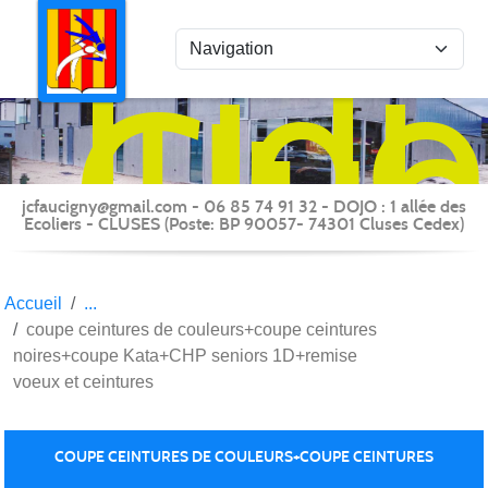
Panneau de gestion des cookies
Judo
Clu
du
Fauc
-
jcfaucigny@gmail.com - 06 85 74 91 32 - DOJO : 1 allée des
Clus
Ecoliers - CLUSES (Poste: BP 90057- 74301 Cluses Cedex)
Accueil
coupe ceintures de couleurs+coupe ceintures
noires+coupe Kata+CHP seniors 1D+remise
voeux et ceintures
COUPE CEINTURES DE COULEURS+COUPE CEINTURES