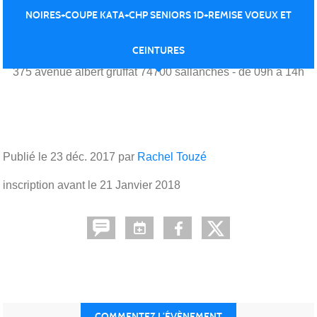
NOIRES+COUPE KATA+CHP SENIORS 1D+REMISE VOEUX ET
Le
dimanche
28
janv.
2018
CEINTURES
375 avenue albert gruffat
74700
sallanches
- de 09h à 14h
Publié le
23 déc. 2017
par
Rachel Touzé
inscription avant le 21 Janvier 2018
COMMENTEZ L’ÉVÈNEMENT