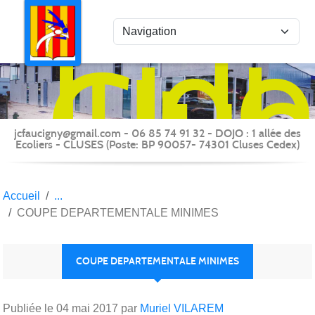
Panneau de gestion des cookies
Judo
Clu
du
Fauc
-
jcfaucigny@gmail.com - 06 85 74 91 32 - DOJO : 1 allée des
Clus
Ecoliers - CLUSES (Poste: BP 90057- 74301 Cluses Cedex)
Accueil
COUPE DEPARTEMENTALE MINIMES
COUPE DEPARTEMENTALE MINIMES
Publiée le
04 mai 2017
par
Muriel VILAREM