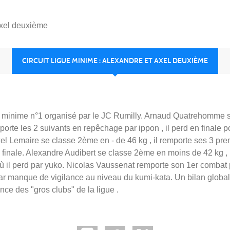
Axel deuxième
CIRCUIT LIGUE MINIME : ALEXANDRE ET AXEL DEUXIÈME
t minime n°1 organisé par le JC Rumilly. Arnaud Quatrehomme 
porte les 2 suivants en repêchage par ippon , il perd en finale 
xel Lemaire se classe 2ème en - de 46 kg , il remporte ses 3 pr
n finale. Alexandre Audibert se classe 2ème en moins de 42 kg , 
où il perd par yuko. Nicolas Vaussenat remporte son 1er combat
par manque de vigilance au niveau du kumi-kata. Un bilan globa
nce des "gros clubs" de la ligue .