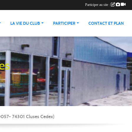
Participer au site :
LA VIE DU CLUB
PARTICIPER
CONTACT ET PLAN
es
90057- 74301 Cluses Cedex)