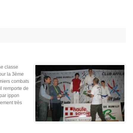
se classe
pour la 3ème
emiers combats
il remporte de
 par ippon
lement très