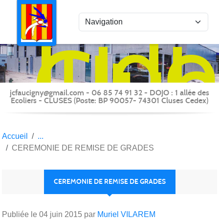
Panneau de gestion des cookies
Judo
Clu
du
Fauc
-
jcfaucigny@gmail.com - 06 85 74 91 32 - DOJO : 1 allée des
Clus
Ecoliers - CLUSES (Poste: BP 90057- 74301 Cluses Cedex)
Accueil
CEREMONIE DE REMISE DE GRADES
CEREMONIE DE REMISE DE GRADES
Publiée le
04 juin 2015
par
Muriel VILAREM