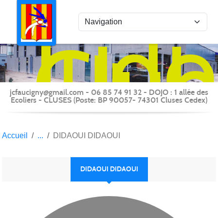
Panneau de gestion des cookies
Judo
Clu
du
Fauc
-
jcfaucigny@gmail.com - 06 85 74 91 32 - DOJO : 1 allée des
Clus
Ecoliers - CLUSES (Poste: BP 90057- 74301 Cluses Cedex)
Accueil
DIDAOUI DIDAOUI
DIDAOUI DIDAOUI