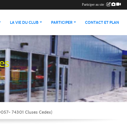
Participer au site :
LA VIE DU CLUB
PARTICIPER
CONTACT ET PLAN
es
90057- 74301 Cluses Cedex)