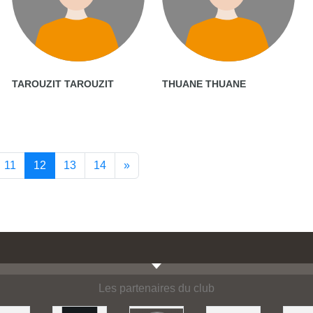
TAROUZIT TAROUZIT
THUANE THUANE
11
12
13
14
»
Les partenaires du club