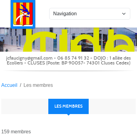
Panneau de gestion des cookies
Judo
Clu
du
Fauc
-
jcfaucigny@gmail.com - 06 85 74 91 32 - DOJO : 1 allée des
Clus
Ecoliers - CLUSES (Poste: BP 90057- 74301 Cluses Cedex)
Accueil
Les membres
LES MEMBRES
159 membres